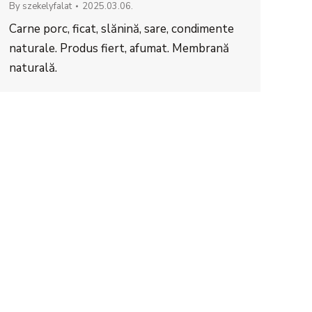
By
szekelyfalat
2025.03.06.
Carne porc, ficat, slănină, sare, condimente
naturale. Produs fiert, afumat. Membrană
naturală.