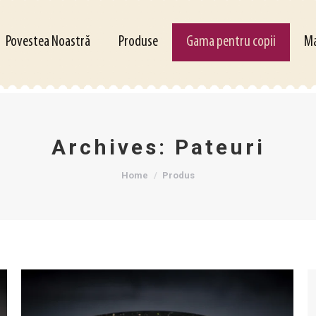
estea Noastră
Produse
Gama pentru copii
Magazi
Povestea Noastră
Produse
Gama pentru copii
Ma
Archives:
Pateuri
You are here:
Home
Produs