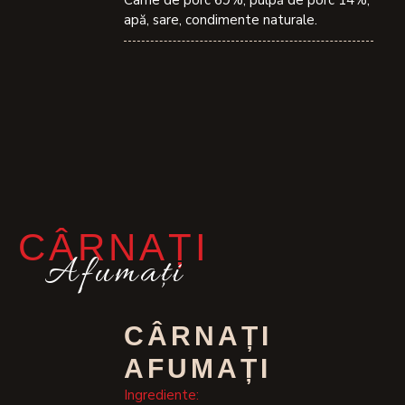
Carne de porc 69%, pulpă de porc 14%,
apă, sare, condimente naturale.
CÂRNAȚI
Afumaţi
CÂRNAȚI
AFUMAȚI
Ingrediente: