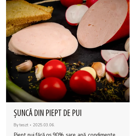
ŞUNCĂ DIN PIEPT DE PUI
By
teszt
2025.03.06.
Piept pui fără os 90%, sare, apă, condimente