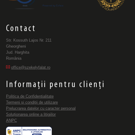
Contact
Str. Kossuth Lajos Nr. 211
Gheorgheni
Jud. Harghita
România
office@szekelyfalat.ro
Informații pentru clienți
Politica de Confidentialitate
Termeni şi condiţii de utilizare
Prelucrarea datelor cu caracter personal
Soluționarea online a litigiilor
ANPC