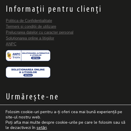
Informații pentru clienți
Politica de Confidentialitate
Termeni şi condiţii de utilizare
Prelucrarea datelor cu caracter personal
Soluționarea online a litigiilor
ANPC
Urmăreşte-ne
Folosim cookie-uri pentru a-ți oferi cea mai bună experiență pe
Facebook
Instagram
TikTok
site-ul nostru web.
page
page
page
Poți afla mai multe despre cookie-urile pe care le folosim sau să
le dezactivezi în
setări
.
opens
opens
opens