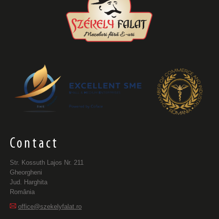
Contact
Str. Kossuth Lajos Nr. 211
Gheorgheni
Jud. Harghita
România
office@szekelyfalat.ro