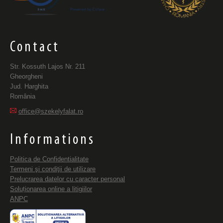
Contact
Str. Kossuth Lajos Nr. 211
Gheorgheni
Jud. Harghita
România
office@szekelyfalat.ro
Informations
Politica de Confidentialitate
Termeni şi condiţii de utilizare
Prelucrarea datelor cu caracter personal
Soluționarea online a litigiilor
ANPC