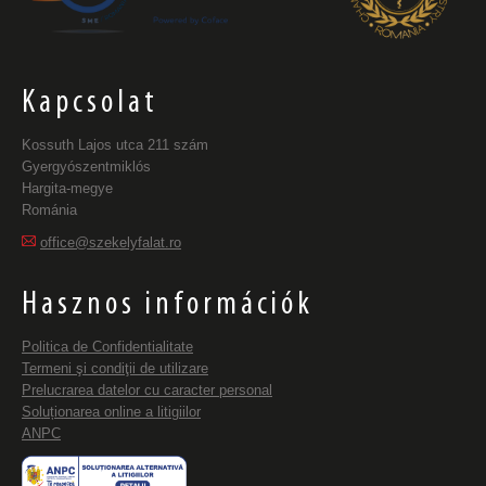
Kapcsolat
Kossuth Lajos utca 211 szám
Gyergyószentmiklós
Hargita-megye
Románia
office@szekelyfalat.ro
Hasznos információk
Politica de Confidentialitate
Termeni şi condiţii de utilizare
Prelucrarea datelor cu caracter personal
Soluționarea online a litigiilor
ANPC